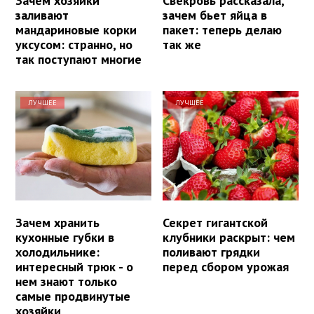
Зачем хозяйки
Свекровь рассказала,
заливают
зачем бьет яйца в
мандариновые корки
пакет: теперь делаю
уксусом: странно, но
так же
так поступают многие
ЛУЧШЕЕ
ЛУЧШЕЕ
Зачем хранить
Секрет гигантской
кухонные губки в
клубники раскрыт: чем
холодильнике:
поливают грядки
интересный трюк - о
перед сбором урожая
нем знают только
самые продвинутые
хозяйки