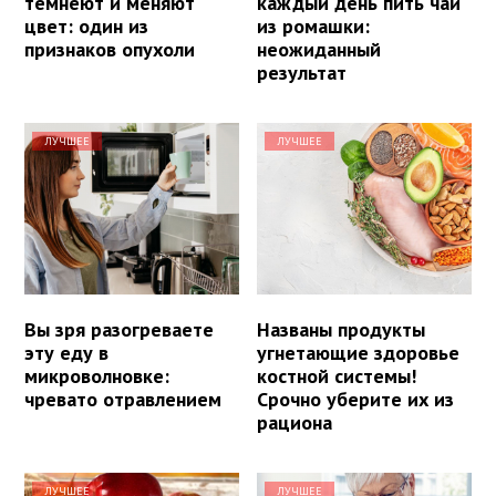
темнеют и меняют
каждый день пить чай
цвет: один из
из ромашки:
признаков опухоли
неожиданный
результат
ЛУЧШЕЕ
ЛУЧШЕЕ
Вы зря разогреваете
Названы продукты
эту еду в
угнетающие здоровье
микроволновке:
костной системы!
чревато отравлением
Срочно уберите их из
рациона
ЛУЧШЕЕ
ЛУЧШЕЕ