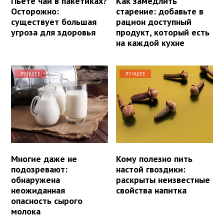
Пьете чай в пакетиках?
Как замедлить
Осторожно:
старение: добавьте в
существует большая
рацион доступный
угроза для здоровья
продукт, который есть
на каждой кухне
ЛУЧШЕЕ
ЛУЧШЕЕ
Многие даже не
Кому полезно пить
подозревают:
настой гвоздики:
обнаружена
раскрыты неизвестные
неожиданная
свойства напитка
опасность сырого
молока