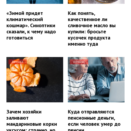
«Зимой придет
Как понять,
климатический
качественное ли
кошмар». Синоптики
сливочное масло вы
сказали, к чему надо
купили: бросьте
готовиться
кусочек продукта
именно туда
ЛУЧШЕЕ
ЛУЧШЕЕ
Зачем хозяйки
Куда отправляются
заливают
пенсионные деньги,
мандариновые корки
если человек умер до
уксусом: странно, но
пенсии