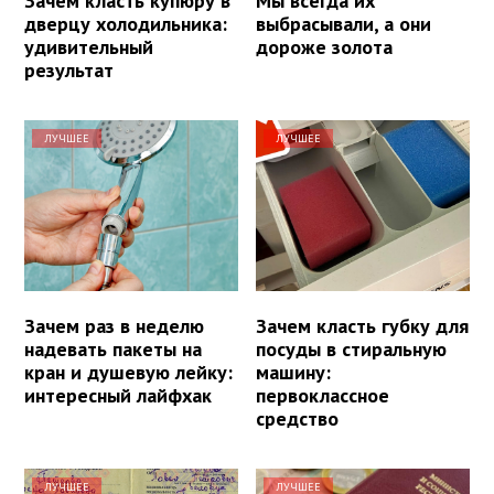
Зачем класть купюру в
Мы всегда их
дверцу холодильника:
выбрасывали, а они
удивительный
дороже золота
результат
ЛУЧШЕЕ
ЛУЧШЕЕ
Зачем раз в неделю
Зачем класть губку для
надевать пакеты на
посуды в стиральную
кран и душевую лейку:
машину:
интересный лайфхак
первоклассное
средство
ЛУЧШЕЕ
ЛУЧШЕЕ