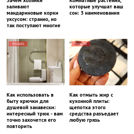
Зачем хозяйки
Комнатные растения,
заливают
которые улучшат ваш
мандариновые корки
сон: 3 наименования
уксусом: странно, но
так поступают многие
ЛУЧШЕЕ
ЛУЧШЕЕ
Как использовать в
Как отмыть жир с
быту крючки для
кухонной плиты:
душевой занавески:
щепотка этого
интересный трюк - вам
средства разъедает
точно захочется его
любую грязь
повторить