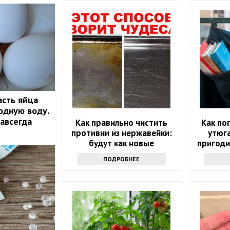
асть яйца
одную воду.
навсегда
Как правильно чистить
Как по
противни из нержавейки:
утюга
будут как новые
пригоди
с э
ПОДРОБНЕЕ