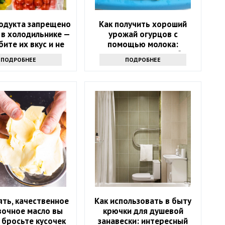
родукта запрещено
Как получить хороший
 в холодильнике —
урожай огурцов с
бите их вкус и не
помощью молока:
знаете
интересный способ
ПОДРОБНЕЕ
ПОДРОБНЕЕ
ять, качественное
Как использовать в быту
вочное масло вы
крючки для душевой
 бросьте кусочек
занавески: интересный