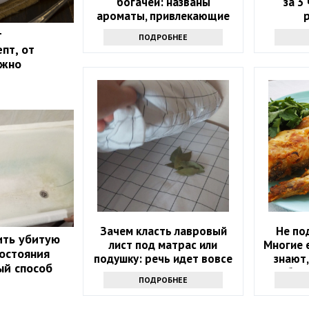
богачей: названы
за 3 
ароматы, привлекающие
деньги
т
ПОДРОБНЕЕ
пт, от
ожно
Зачем класть лавровый
Не по
ить убитую
лист под матрас или
Многие е
состояния
подушку: речь идет вовсе
знают,
ый способ
не о примете
быв
ПОДРОБНЕЕ