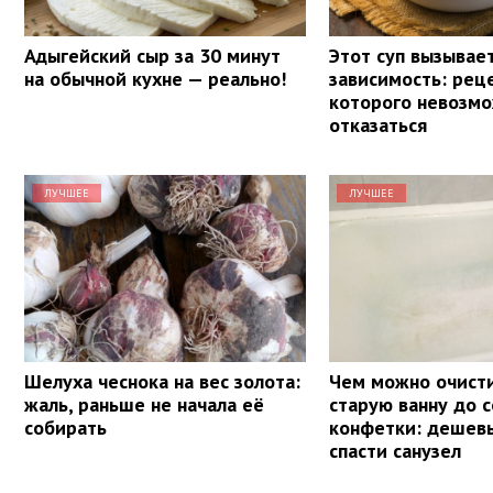
Адыгейский сыр за 30 минут
Этот суп вызывае
на обычной кухне — реально!
зависимость: реце
которого невозм
отказаться
ЛУЧШЕЕ
ЛУЧШЕЕ
Шелуха чеснока на вес золота:
Чем можно очист
жаль, раньше не начала её
старую ванну до 
собирать
конфетки: дешев
спасти санузел