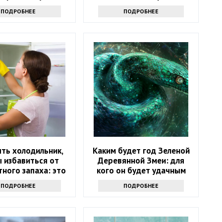
кта именно туда
трюк - вам точно
ПОДРОБНЕЕ
ПОДРОБНЕЕ
захочется его повторить
ть холодильник,
Каким будет год Зеленой
 избавиться от
Деревянной Змеи: для
ного запаха: это
кого он будет удачным
не уксус
ПОДРОБНЕЕ
ПОДРОБНЕЕ