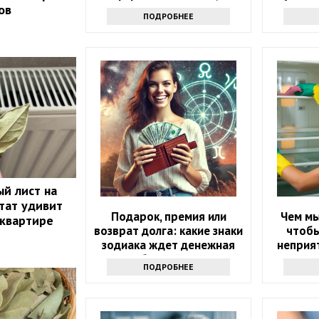
котором мало кто знает
проду
ов
ПОДРОБНЕЕ
й лист на
тат удивит
Подарок, премия или
Чем мы
 квартире
возврат долга: какие знаки
чтобы
зодиака ждет денежная
неприят
удача в ближайшие 5 дней
ПОДРОБНЕЕ