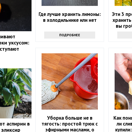
Где лучше хранить лимоны:
Эти 3 п
в холодильнике или нет
хранить
вы гро
ПОДРОБНЕЕ
ливают
ки уксусом:
оступают
Уборка больше не в
Как пон
ют аспирин в
тягость: простой трюк с
ли сли
эфирными маслами, о
купили:
 эликсир