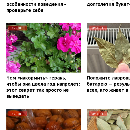
особенности поведения -
долголетия букет
проверьте себя
ЛУЧШЕЕ
ЛУЧШЕЕ
Чем «накормить» герань,
Положите лавровы
чтобы она цвела год напролет:
батарею — резуль
этот секрет так просто не
всех, кто живет в
выведать
ЛУЧШЕЕ
ЛУЧШЕЕ