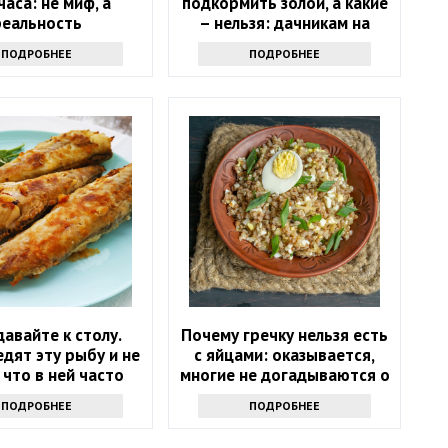
часа: не миф, а
подкормить золой, а какие
реальность
– нельзя: дачникам на
заметку
ПОДРОБНЕЕ
ПОДРОБНЕЕ
давайте к столу.
Почему гречку нельзя есть
дят эту рыбу и не
с яйцами: оказывается,
 что в ней часто
многие не догадываются о
ают паразиты
таком запрете
ПОДРОБНЕЕ
ПОДРОБНЕЕ