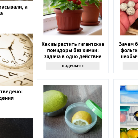
расывали, а
а
Как вырастить гигантские
Зачем б
помидоры без химии:
фольги
задача в одно действие
необыч
ПОДРОБНЕЕ
отведено:
дения