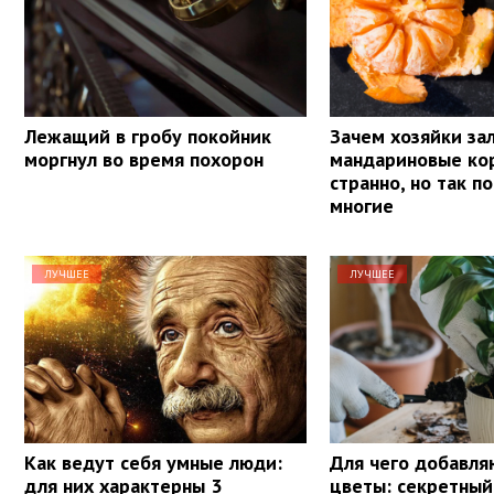
Лежащий в гробу покойник
Зачем хозяйки за
моргнул во время похорон
мандариновые кор
странно, но так п
многие
ЛУЧШЕЕ
ЛУЧШЕЕ
Как ведут себя умные люди:
Для чего добавля
для них характерны 3
цветы: секретный