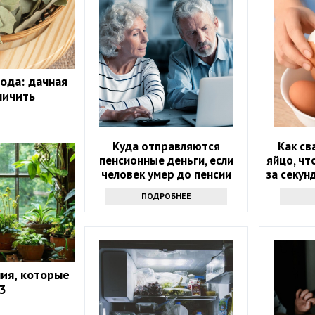
ода: дачная
личить
Куда отправляются
Как св
пенсионные деньги, если
яйцо, чт
человек умер до пенсии
за секун
основ
ПОДРОБНЕЕ
ия, которые
3