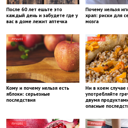
После 60 лет ешьте это
Почему нельзя иг
каждый день и забудете где у
храп: риски для с
вас в доме лежит аптечка
мозга
ЛУЧШЕЕ
ЛУЧШЕЕ
Кому и почему нельзя есть
Ни в коем случае 
яблоки: серьезные
употребляйте гре
последствия
двумя продуктам
опасные последст
ЛУЧШЕЕ
ЛУЧШЕЕ