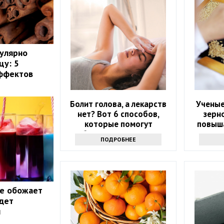
улярно
цу: 5
ффектов
Болит голова, а лекарств
Ученые
нет? Вот 6 способов,
зерн
которые помогут
повыш
избавиться от напасти
ПОДРОБНЕЕ
ые обожает
дет
ы