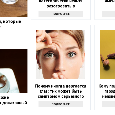
категорически нельзя
имен
разогревать в
микроволновке и почему:
ПОДРОБНЕЕ
советы экспертов
, которые
с
Почему иногда дергается
Кому по
глаз: тик может быть
гвоз
симптомом серьезного
неизв
 коже
заболевания
о доказанный
ПОДРОБНЕЕ