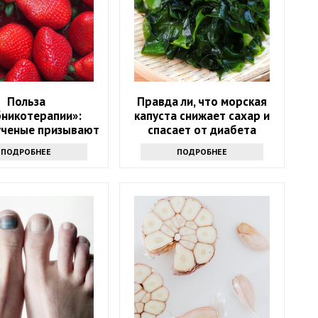
Польза
Правда ли, что морская
бникотерапии»:
капуста снижает сахар и
ученые призывают
спасает от диабета
 в возрасте 50+
ПОДРОБНЕЕ
ПОДРОБНЕЕ
ать на эту ягоду