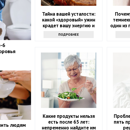
Тайна вашей усталости:
Почему
какой «здоровый» ужин
темнею
крадет вашу энергию и
один из 
красоту
ПОДРОБНЕЕ
п-6
оровья
Какие продукты нельзя
Пробле
есть после 65 лет:
пять п
пить людям
непременно найдите им
ре