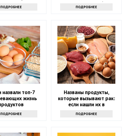
их в рацион после 60 лет
ПОДРОБНЕЕ
ПОДРОБНЕЕ
 назвали топ-7
Названы продукты,
евающих жизнь
которые вызывают рак:
продуктов
если нашли их в
холодильнике -
ПОДРОБНЕЕ
ПОДРОБНЕЕ
выбрасывайте