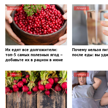
ЛУЧШЕЕ
ЛУЧШЕЕ
Их едят все долгожители:
Почему нельзя пи
топ-5 самых полезных ягод –
после еды: вы уд
добавьте их в рацион в июне
ЛУЧШЕЕ
ЛУЧШЕЕ