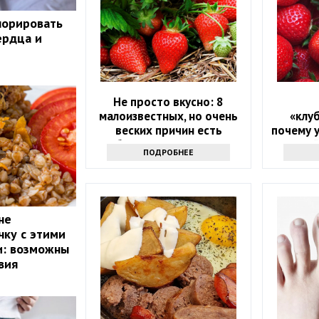
норировать
ердца и
Не просто вкусно: 8
малоизвестных, но очень
«клу
веских причин есть
почему 
клубнику как можно чаще
людей
ПОДРОБНЕЕ
налег
не
чку с этими
и: возможны
вия