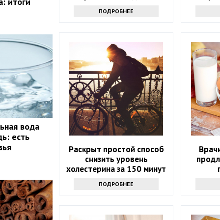
а: итоги
замену
ПОДРОБНЕЕ
ьная вода
ь: есть
вья
Раскрыт простой способ
Врачи
снизить уровень
продл
холестерина за 150 минут
в неделю
ПОДРОБНЕЕ