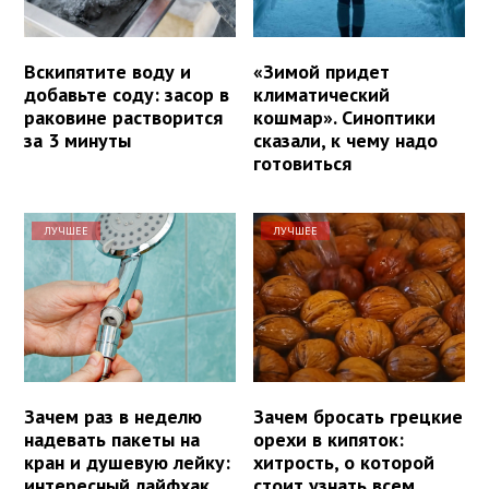
Вскипятите воду и
«Зимой придет
добавьте соду: засор в
климатический
раковине растворится
кошмар». Синоптики
за 3 минуты
сказали, к чему надо
готовиться
ЛУЧШЕЕ
ЛУЧШЕЕ
Зачем раз в неделю
Зачем бросать грецкие
надевать пакеты на
орехи в кипяток:
кран и душевую лейку:
хитрость, о которой
интересный лайфхак
стоит узнать всем