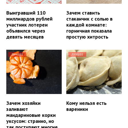
Выигравший 110
Зачем ставить
миллиардов рублей
стаканчик с солью в
участник лотереи
каждой комнате:
объявился через
горничная показала
девять месяцев
простую хитрость
ЛУЧШЕЕ
ЛУЧШЕЕ
Зачем хозяйки
Кому нельзя есть
заливают
вареники
мандариновые корки
уксусом: странно, но
так поступают многие